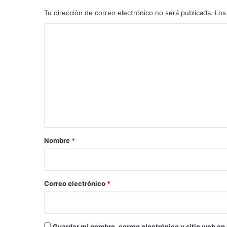
Tu dirección de correo electrónico no será publicada.
Los
C
o
m
e
n
t
a
r
Nombre
*
i
o
*
Correo electrónico
*
Guardar mi nombre, correo electrónico y sitio web en