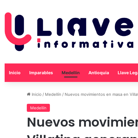
Inicio
Imparables
Medellín
Antioquia
Llave Leg
Inicio
/
Medellín
/
Nuevos movimientos en masa en Villa
Medellín
Nuevos movimien