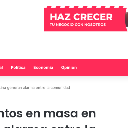
al
Política
Economía
Opinión
tina generan alarma entre la comunidad
tos en masa en