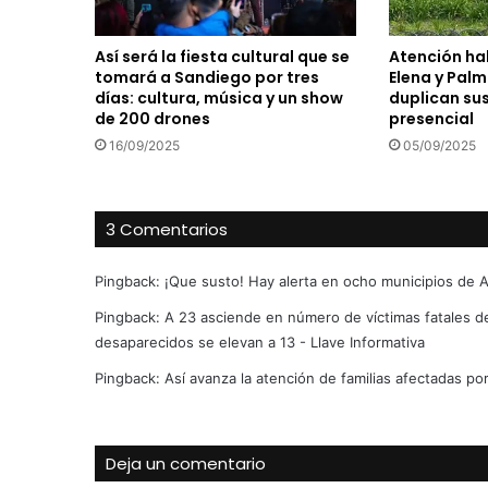
Así será la fiesta cultural que se
Atención ha
tomará a Sandiego por tres
Elena y Palm
días: cultura, música y un show
duplican su
de 200 drones
presencial
16/09/2025
05/09/2025
3 Comentarios
Pingback:
¡Que susto! Hay alerta en ocho municipios de An
Pingback:
A 23 asciende en número de víctimas fatales d
desaparecidos se elevan a 13 - Llave Informativa
Pingback:
Así avanza la atención de familias afectadas po
Deja un comentario