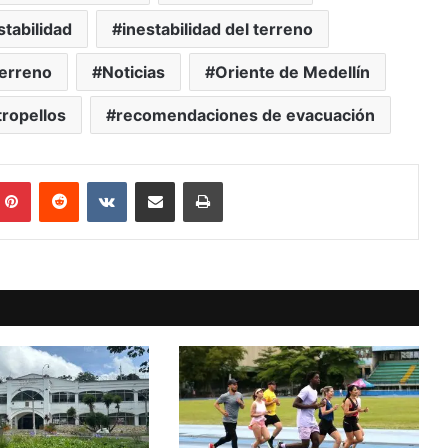
stabilidad
inestabilidad del terreno
terreno
Noticias
Oriente de Medellín
tropellos
recomendaciones de evacuación
mblr
Pinterest
Reddit
VKontakte
Compartir vía Mail
Print