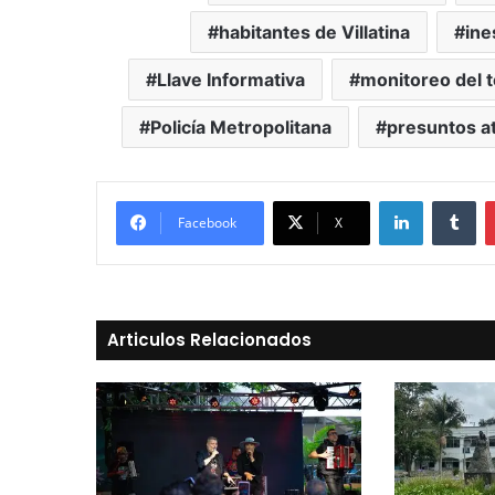
habitantes de Villatina
ine
Llave Informativa
monitoreo del 
Policía Metropolitana
presuntos a
LinkedIn
Tu
Facebook
X
Articulos Relacionados