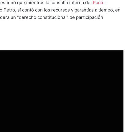
uestionó que mientras la consulta interna del
Pacto
o Petro, sí contó con los recursos y garantías a tiempo, en
era un “derecho constitucional” de participación