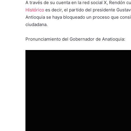
A través de su cuenta en la red social X, Rendón c
Histórico
es decir, el partido del presidente Gustav
Antioquia se haya bloqueado un proceso que consid
ciudadana.
Pronunciamiento del Gobernador de Anatioquia: