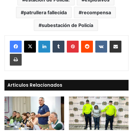
patrullera fallecida
recompensa
subestación de Policía
LinkedIn
Tumblr
Pinterest
Reddit
VKontakte
Compartir vía Mail
Print
Articulos Relacionados