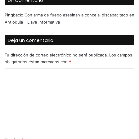
Un Comentario
Pingback:
Con arma de fuego asesinan a concejal discapacitado en
Antioquia - Llave Informativa
Deja un comentario
Tu dirección de correo electrónico no será publicada.
Los campos
obligatorios están marcados con
*
C
o
m
e
n
t
a
r