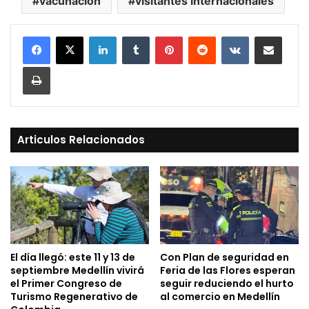
vacunación
visitantes internacionales
LinkedIn
Tumblr
Pinterest
Reddit
VKontakte
Compartir vía Mail
Print
Articulos Relacionados
El día llegó: este 11 y 13 de
Con Plan de seguridad en
septiembre Medellín vivirá
Feria de las Flores esperan
el Primer Congreso de
seguir reduciendo el hurto
Turismo Regenerativo de
al comercio en Medellín