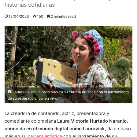
historias cotidianas
15/04/2026
150
2 minutes read
Lauravick, da un paso más en su carrera artística con el lanzamiento
de su esperado show en vivo
La creadora de contenido, actriz, presentadora y
comediante colombiana
Laura Victoria Hurtado Naranjo,
conocida en el mundo digital como Lauravick,
da un paso
más en su
carrera artística
con el lanzamiento de su