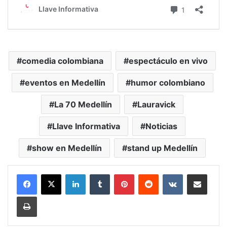
comedia colombiana
espectáculo en vivo
eventos en Medellín
humor colombiano
La 70 Medellín
Lauravick
Llave Informativa
Noticias
show en Medellín
stand up Medellín
LinkedIn
Tumblr
Pinterest
Reddit
VKontakte
Compartir vía Mail
Print