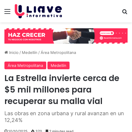
Menú
B
Inicio
/
Medellín
/
Área Metropolitana
Área Metropolitana
Medellín
La Estrella invierte cerca de
$5 mil millones para
recuperar su malla vial
Las obras en zona urbana y rural avanzan en un
12,24%
10/10/2025
370
2 minutes read