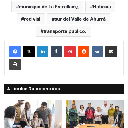
municipio de La Estrellam¿
Noticias
red vial
sur del Valle de Aburrá
transporte público.
LinkedIn
Tumblr
Pinterest
Reddit
VKontakte
Compartir vía Mail
Print
Articulos Relacionados