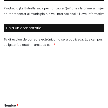
Pingback:
¡La Estrella saca pecho! Laura Quiñones la primera mujer
en representar al municipio a nivel internacional - Llave Informativa
Deja un comentario
Tu dirección de correo electrónico no será publicada.
Los campos
obligatorios están marcados con
*
C
o
m
e
n
t
a
r
Nombre
*