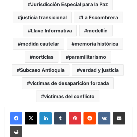
Jurisdicción Especial para la Paz
justicia transicional
La Escombrera
Llave Informativa
medellín
medida cautelar
memoria histórica
norticias
paramilitarismo
Subcaso Antioquia
verdad y justicia
víctimas de desaparición forzada
víctimas del conflicto
LinkedIn
Tumblr
Pinterest
Reddit
VKontakte
Compartir vía Mail
Print