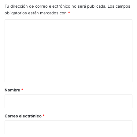
Tu dirección de correo electrónico no será publicada.
Los campos
obligatorios están marcados con
*
C
o
m
e
n
t
a
r
Nombre
*
i
o
*
Correo electrónico
*