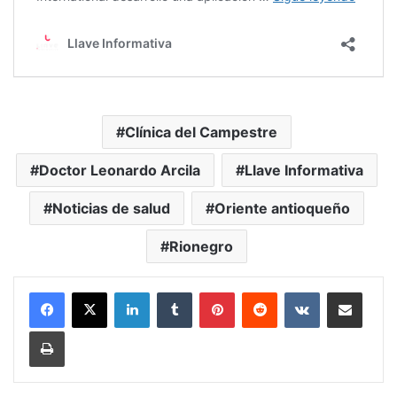
Clínica del Campestre
Doctor Leonardo Arcila
Llave Informativa
Noticias de salud
Oriente antioqueño
Rionegro
LinkedIn
Tumblr
Pinterest
Reddit
VKontakte
Compartir vía Mail
Print