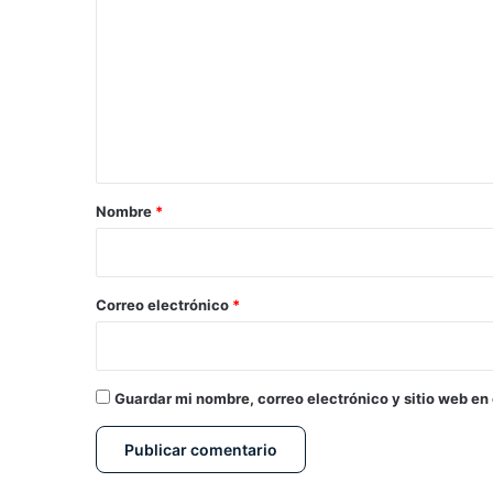
o
m
e
n
t
a
r
Nombre
*
i
o
*
Correo electrónico
*
Guardar mi nombre, correo electrónico y sitio web en