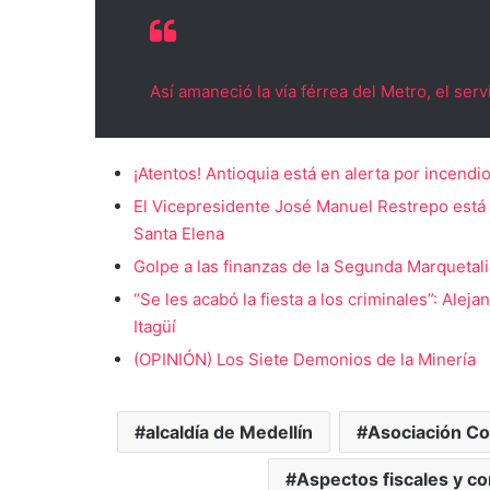
Así amaneció la vía férrea del Metro, el se
¡Atentos! Antioquia está en alerta por incendi
El Vicepresidente José Manuel Restrepo está e
Santa Elena
Golpe a las finanzas de la Segunda Marquetali
“Se les acabó la fiesta a los criminales”: Ale
Itagüí
(OPINIÓN) Los Siete Demonios de la Minería
alcaldía de Medellín
Asociación Co
Aspectos fiscales y co