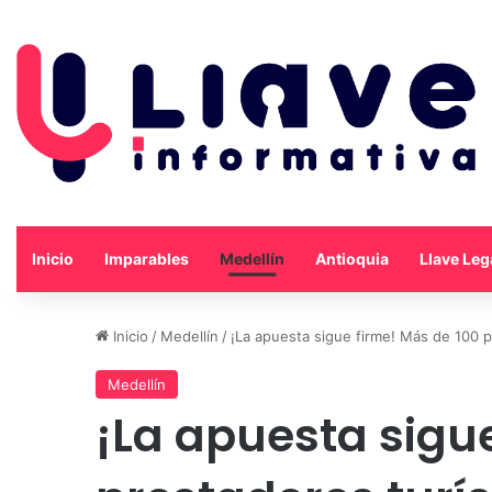
Inicio
Imparables
Medellín
Antioquia
Llave Leg
Inicio
/
Medellín
/
¡La apuesta sigue firme! Más de 100 
Medellín
¡La apuesta sigu