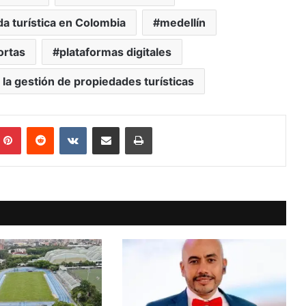
da turística en Colombia
medellín
ortas
plataformas digitales
la gestión de propiedades turísticas
mblr
Pinterest
Reddit
VKontakte
Compartir vía Mail
Print