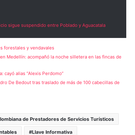
rvicio sigue suspendido entre Poblado y Aguacatala
os forestales y vendavales
n Medellín: acompañó la noche silletera en las fincas de
a: cayó alias “Alexis Perdomo”
jandro De Bedout tras traslado de más de 100 cabecillas de
lombiana de Prestadores de Servicios Turísticos
ntables
Llave Informativa