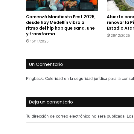
Comenzó Manifiesto Fest 2025,
Abierta con
desde hoy Medellín vibra al
renovar la P
ritmo del hip hop que sana, une
Estadio Ata
y transforma
26/12/2025
15/11/2025
Un Comentario
Pingback:
Celeridad en la seguridad jurídica para la consu
Deja un comentario
Tu dirección de correo electrónico no será publicada.
Los
C