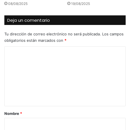
08/08/2025
19/08/2025
Deja un comentario
Tu dirección de correo electrónico no será publicada.
Los campos
obligatorios están marcados con
*
C
o
m
e
n
t
a
r
Nombre
*
i
o