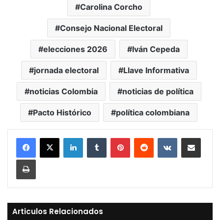
Carolina Corcho
Consejo Nacional Electoral
elecciones 2026
Iván Cepeda
jornada electoral
Llave Informativa
noticias Colombia
noticias de política
Pacto Histórico
política colombiana
LinkedIn
Tumblr
Pinterest
Reddit
VKontakte
Compartir vía Mail
Print
Articulos Relacionados