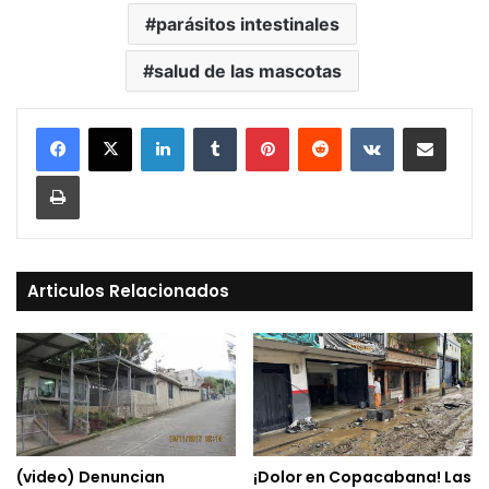
parásitos intestinales
salud de las mascotas
LinkedIn
Tumblr
Pinterest
Reddit
VKontakte
Compartir vía Mail
Print
Articulos Relacionados
(video) Denuncian
¡Dolor en Copacabana! Las