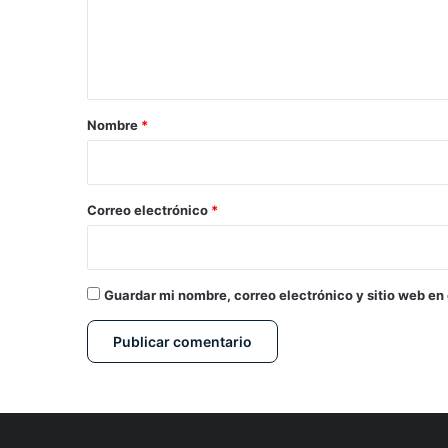
n
t
a
r
Nombre
*
i
o
*
Correo electrónico
*
Guardar mi nombre, correo electrónico y sitio web en