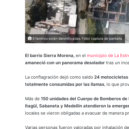
6 familias están danmificadas. Foto/ captura de pantalla
El barrio Sierra Morena,
en el
municipio de La Estr
amaneció con un panorama desolador
tras un inc
La conflagración dejó como saldo
24 motocicletas 
totalmente consumidas por las llamas
, lo que pro
Más de
150 unidades del Cuerpo de Bomberos de L
Itagüí, Sabaneta y Medellín atendieron la emerge
locales se vieron obligadas a evacuar de manera pr
Varias personas fueron valoradas por inhalación d