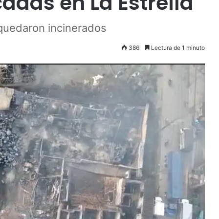
adas en La Estrella
quedaron incinerados
386
Lectura de 1 minuto