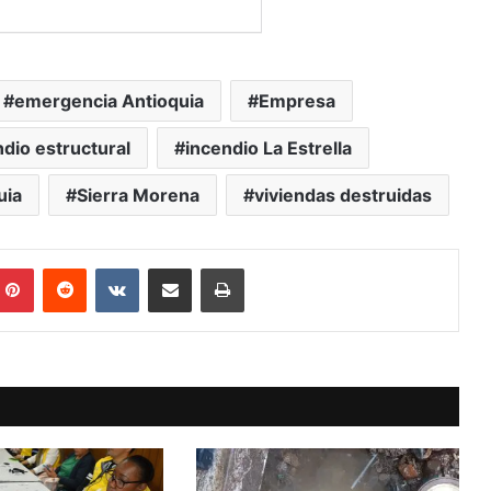
emergencia Antioquia
Empresa
dio estructural
incendio La Estrella
uia
Sierra Morena
viviendas destruidas
mblr
Pinterest
Reddit
VKontakte
Compartir vía Mail
Print