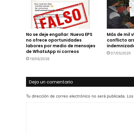
No se deje engañar: Nueva EPS
Más de mil v
no ofrece oportunidades
conflicto a
labores por medio de mensajes
indemnizad
de WhatsApp ni correos
07/05/2025
19/06/2026
Deja un comentario
Tu dirección de correo electrónico no será publicada.
Los
C
o
m
e