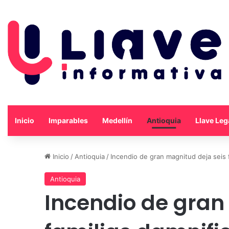
Inicio
Imparables
Medellín
Antioquia
Llave Leg
Inicio
/
Antioquia
/
Incendio de gran magnitud deja seis f
Antioquia
Incendio de gran