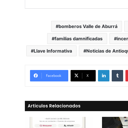
bomberos Valle de Aburrá
familias damnificadas
incen
Llave Informativa
Noticias de Antioq
LinkedIn
Tu
Facebook
X
Articulos Relacionados