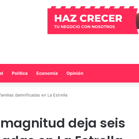
al
Política
Economía
Opinión
amilias damnificadas en La Estrella
 magnitud deja seis