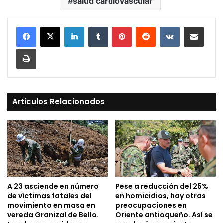
salud cardiovascular
LinkedIn
Tumblr
Pinterest
Reddit
VKontakte
Compartir vía Mail
Print
Articulos Relacionados
A 23 asciende en número
Pese a reducción del 25%
de víctimas fatales del
en homicidios, hay otras
movimiento en masa en
preocupaciones en
vereda Granizal de Bello.
Oriente antioqueño. Así se