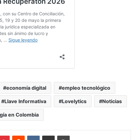
economía digital
empleo tecnológico
Llave Informativa
Lovelytics
Noticias
gía en Colombia
mblr
Pinterest
Reddit
VKontakte
Compartir vía Mail
Print