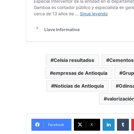
Celsia resultados
Cementos
empresas de Antioquia
Grup
Noticias de Antioquia
Odinsa
valorizació
LinkedIn
Tu
Facebook
X