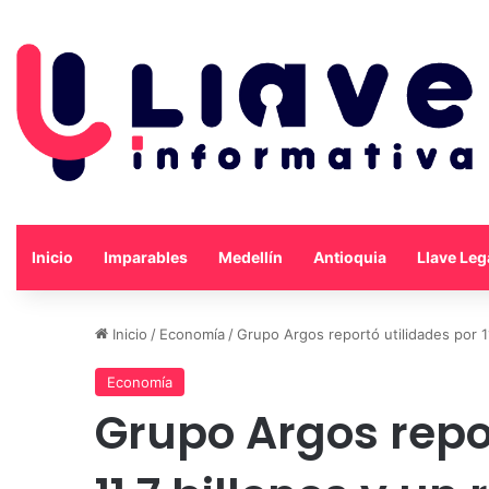
Inicio
Imparables
Medellín
Antioquia
Llave Leg
Inicio
/
Economía
/
Grupo Argos reportó utilidades por 11
Economía
Grupo Argos repo