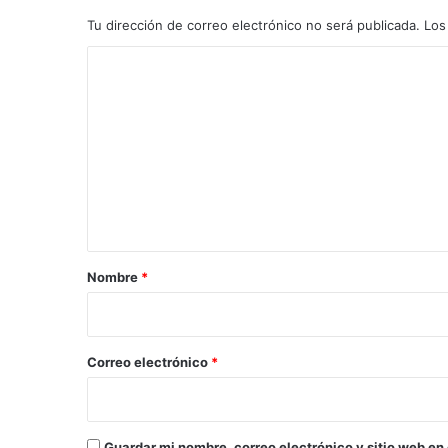
Tu dirección de correo electrónico no será publicada.
Los
C
o
m
e
n
t
a
r
Nombre
*
i
o
*
Correo electrónico
*
Guardar mi nombre, correo electrónico y sitio web en