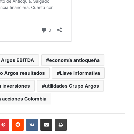
 Argos EBITDA
economía antioqueña
o Argos resultados
Llave Informativa
 inversiones
utilidades Grupo Argos
n acciones Colombia
mblr
Pinterest
Reddit
VKontakte
Compartir vía Mail
Print