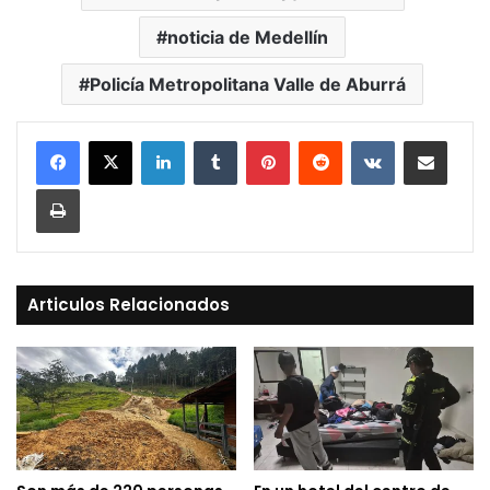
noticia de Medellín
Policía Metropolitana Valle de Aburrá
LinkedIn
Tumblr
Pinterest
Reddit
VKontakte
Compartir vía Mail
Print
Articulos Relacionados