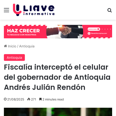
Menú
B
Inicio
/
Antioquia
Antioquia
Fiscalía interceptó el celular
del gobernador de Antioquia
Andrés Julián Rendón
21/08/2025
271
2 minutes read