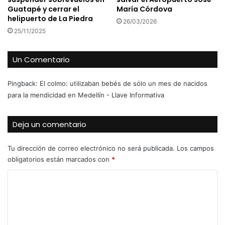
Guatapé y cerrar el
María Córdova
helipuerto de La Piedra
26/03/2026
25/11/2025
Un Comentario
Pingback:
El colmo: utilizaban bebés de sólo un mes de nacidos
para la mendicidad en Medellín - Llave Informativa
Deja un comentario
Tu dirección de correo electrónico no será publicada.
Los campos
obligatorios están marcados con
*
C
o
m
e