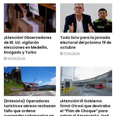
¡Atención! Observadores
Todo listo para la jornada
de EE. UU. vigilarán
electoral del próximo 19 de
elecciones en Medellín,
octubre
Envigado y Turbo
11/10/2025
30/04/2026
(Entevista) Operadores
¡Atención! El Gobierno
turísticos aéreos rechazan
firmó Otrosí que destraba
fallo que ordena
el “Plan de Choque” para
suspender sobrevuelos en
salvar el Aeropuerto José