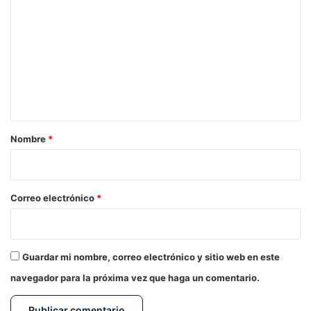
o
m
e
n
t
a
r
Nombre
*
i
o
*
Correo electrónico
*
Guardar mi nombre, correo electrónico y sitio web en este
navegador para la próxima vez que haga un comentario.