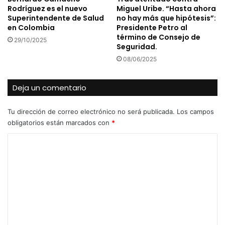
Rodríguez es el nuevo
Miguel Uribe. “Hasta ahora
Superintendente de Salud
no hay más que hipótesis”:
en Colombia
Presidente Petro al
término de Consejo de
29/10/2025
Seguridad.
08/06/2025
Deja un comentario
Tu dirección de correo electrónico no será publicada.
Los campos
obligatorios están marcados con
*
C
o
m
e
n
t