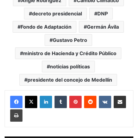
Angie Rodríguez
Cambio Climático
decreto presidencial
DNP
Fondo de Adaptación
Germán Ávila
Gustavo Petro
ministro de Hacienda y Crédito Público
noticias políticas
presidente del concejo de Medellín
LinkedIn
Tumblr
Pinterest
Reddit
VKontakte
Compartir vía Mail
Print