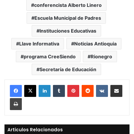
conferencista Alberto Linero
Escuela Municipal de Padres
Instituciones Educativas
Llave Informativa
Noticias Antioquia
programa CreeSiendo
Rionegro
Secretaría de Educación
LinkedIn
Tumblr
Pinterest
Reddit
VKontakte
Compartir vía Mail
Print
Articulos Relacionados