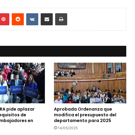
mblr
Pinterest
Reddit
VKontakte
Compartir vía Mail
Print
IRA pide aplazar
Aprobada Ordenanza que
equisitos de
modifica el presupuesto del
embajadores en
departamento para 2025
14/05/2025