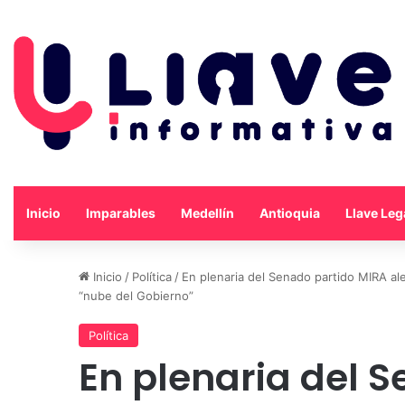
Inicio
Imparables
Medellín
Antioquia
Llave Leg
Inicio
/
Política
/
En plenaria del Senado partido MIRA ale
“nube del Gobierno”
Política
En plenaria del 