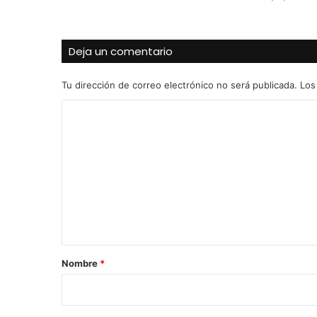
Deja un comentario
Tu dirección de correo electrónico no será publicada.
Los
C
o
m
e
n
t
a
r
Nombre
*
i
o