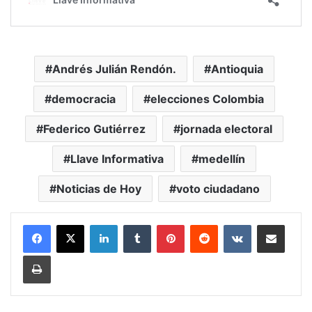
Andrés Julián Rendón.
Antioquia
democracia
elecciones Colombia
Federico Gutiérrez
jornada electoral
Llave Informativa
medellín
Noticias de Hoy
voto ciudadano
LinkedIn
Tumblr
Pinterest
Reddit
VKontakte
Compartir vía Mail
Print