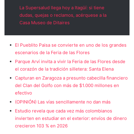
La Supersalud llega hoy a Itagüí: si tiene
dudas, quejas o reclamos, acérquese a la
Casa Museo de Ditaires
El Pueblito Paisa se convierte en uno de los grandes
escenarios de la Feria de las Flores
Parque Arví invita a vivir la Feria de las Flores desde
el corazón de la tradición silletera: Santa Elena
Capturan en Zaragoza a presunto cabecilla financiero
del Clan del Golfo con más de $1.000 millones en
efectivo
(OPINIÓN) Las vías sencillamente no dan más
Estudio revela que cada vez más colombianos
invierten en estudiar en el exterior: envíos de dinero
crecieron 103 % en 2026