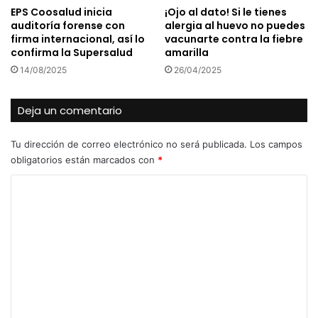
EPS Coosalud inicia
¡Ojo al dato! Si le tienes
auditoría forense con
alergia al huevo no puedes
firma internacional, así lo
vacunarte contra la fiebre
confirma la Supersalud
amarilla
14/08/2025
26/04/2025
Deja un comentario
Tu dirección de correo electrónico no será publicada.
Los campos
obligatorios están marcados con
*
C
o
m
e
n
t
a