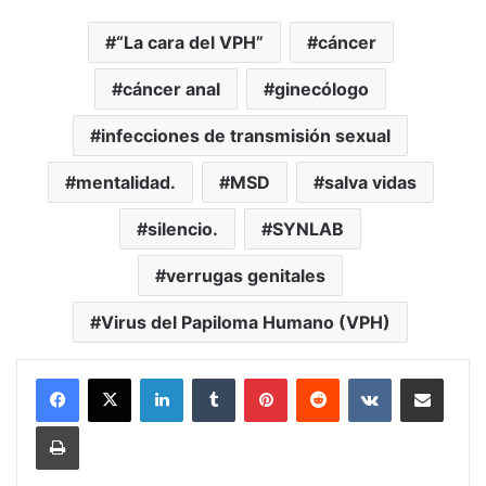
“La cara del VPH”
cáncer
cáncer anal
ginecólogo
infecciones de transmisión sexual
mentalidad.
MSD
salva vidas
silencio.
SYNLAB
verrugas genitales
Virus del Papiloma Humano (VPH)
LinkedIn
Tumblr
Pinterest
Reddit
VKontakte
Compartir vía Mail
Print