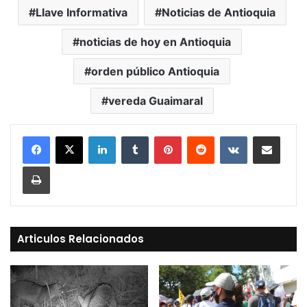
Llave Informativa
Noticias de Antioquia
noticias de hoy en Antioquia
orden público Antioquia
vereda Guaimaral
LinkedIn
Tumblr
Pinterest
Reddit
VKontakte
Compartir vía Mail
Print
Articulos Relacionados