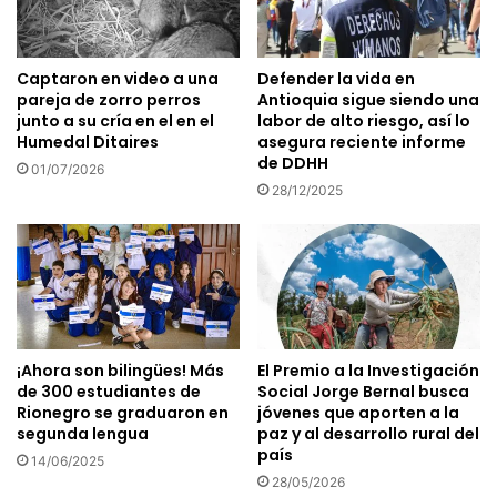
Captaron en video a una
Defender la vida en
pareja de zorro perros
Antioquia sigue siendo una
junto a su cría en el en el
labor de alto riesgo, así lo
Humedal Ditaires
asegura reciente informe
de DDHH
01/07/2026
28/12/2025
¡Ahora son bilingües! Más
El Premio a la Investigación
de 300 estudiantes de
Social Jorge Bernal busca
Rionegro se graduaron en
jóvenes que aporten a la
segunda lengua
paz y al desarrollo rural del
país
14/06/2025
28/05/2026