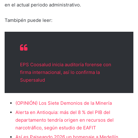
en el actual periodo administrativo.
Tambipén puede leer:
EPS Coosalud inicia auditoría forense con
firma internacional, así lo confirma la
Supersalud
(OPINIÓN) Los Siete Demonios de la Minería
Alerta en Antioquia: más del 8 % del PIB del
departamento tendría origen en recursos del
narcotráfico, según estudio de EAFIT
Así es Paiseando 2026 un homenaje a Medellín