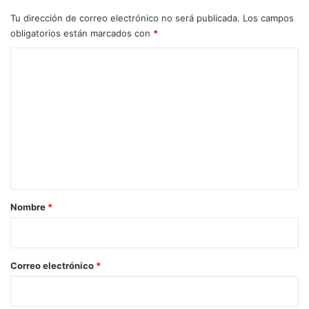
Tu dirección de correo electrónico no será publicada.
Los campos
obligatorios están marcados con
*
C
o
m
e
n
t
a
r
Nombre
*
i
o
*
Correo electrónico
*