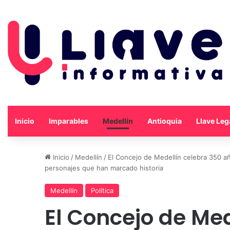
Inicio
Imparables
Medellín
Antioquia
Llave Leg
Inicio
/
Medellín
/
El Concejo de Medellín celebra 350 añ
personajes que han marcado historia
Medellín
Política
El Concejo de Med