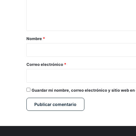
e
n
t
a
r
Nombre
*
i
o
*
Correo electrónico
*
Guardar mi nombre, correo electrónico y sitio web en