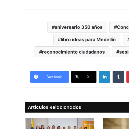
aniversario 350 años
Conce
libro ideas para Medellín
reconocimiento ciudadanos
ses
LinkedIn
Tu
Facebook
X
Articulos Relacionados