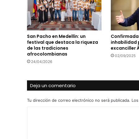
San Pacho en Medellín: un
Confirmada 
festival que destaca la riqueza
inhabilidad 
de las tradiciones
excanciller 
afrocolombianas
02/09/2025
24/04/2026
Deja un comentario
Tu dirección de correo electrónico no será publicada.
Los
C
o
m