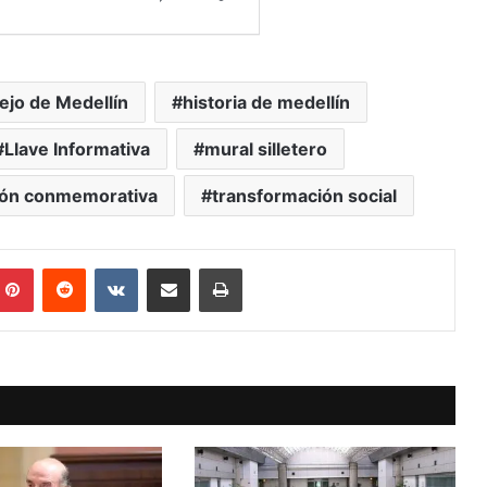
jo de Medellín
historia de medellín
Llave Informativa
mural silletero
ión conmemorativa
transformación social
mblr
Pinterest
Reddit
VKontakte
Compartir vía Mail
Print