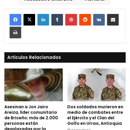
LinkedIn
Tumblr
Pinterest
Reddit
VKontakte
Compartir vía Mail
Print
Articulos Relacionados
Asesinan a Jon Jairo
Dos soldados murieron en
Areiza, líder comunitario
medio de combates entre
de Briceño; más de 2.000
el Ejército y el Clan del
personas están
Golfo en Urrao, Antioquia
desplazadas por la