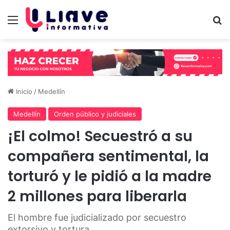
Menú
B
Inicio
/
Medellín
Medellín
Orden público y judiciales
¡El colmo! Secuestró a su
compañera sentimental, la
torturó y le pidió a la madre
2 millones para liberarla
El hombre fue judicializado por secuestro
extorsivo y tortura