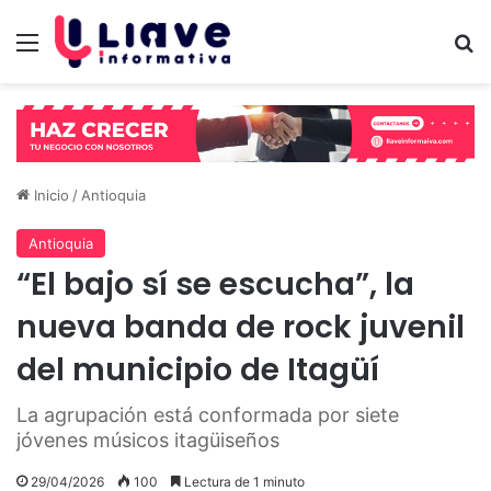
Menú
B
Inicio
/
Antioquia
Antioquia
“El bajo sí se escucha”, la
nueva banda de rock juvenil
del municipio de Itagüí
La agrupación está conformada por siete
jóvenes músicos itagüiseños
29/04/2026
100
Lectura de 1 minuto