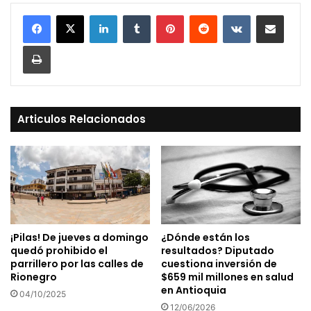
LinkedIn
Tumblr
Pinterest
Reddit
VKontakte
Compartir vía Mail
Print
Articulos Relacionados
¡Pilas! De jueves a domingo
¿Dónde están los
quedó prohibido el
resultados? Diputado
parrillero por las calles de
cuestiona inversión de
Rionegro
$659 mil millones en salud
en Antioquia
04/10/2025
12/06/2026