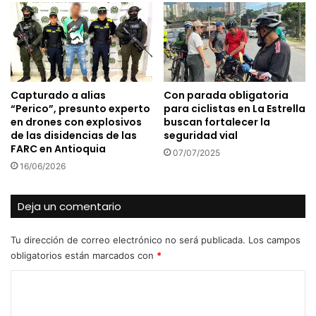
Capturado a alias
Con parada obligatoria
“Perico”, presunto experto
para ciclistas en La Estrella
en drones con explosivos
buscan fortalecer la
de las disidencias de las
seguridad vial
FARC en Antioquia
07/07/2025
16/06/2026
Deja un comentario
Tu dirección de correo electrónico no será publicada.
Los campos
obligatorios están marcados con
*
C
o