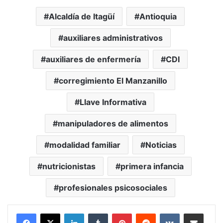
Alcaldía de Itagüí
Antioquia
auxiliares administrativos
auxiliares de enfermería
CDI
corregimiento El Manzanillo
Llave Informativa
manipuladores de alimentos
modalidad familiar
Noticias
nutricionistas
primera infancia
profesionales psicosociales
LinkedIn
Tumblr
Pinterest
Reddit
VKontakte
Compartir vía Mail