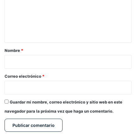
m
e
n
t
a
r
Nombre
*
i
o
*
Correo electrónico
*
Guardar mi nombre, correo electrónico y sitio web en este
navegador para la próxima vez que haga un comentario.