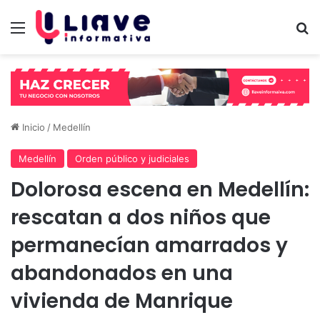
Menú
B
Inicio
/
Medellín
Medellín
Orden público y judiciales
Dolorosa escena en Medellín:
rescatan a dos niños que
permanecían amarrados y
abandonados en una
vivienda de Manrique