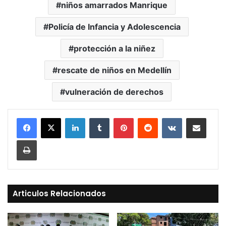
niños amarrados Manrique
Policía de Infancia y Adolescencia
protección a la niñez
rescate de niños en Medellín
vulneración de derechos
LinkedIn
Tumblr
Pinterest
Reddit
VKontakte
Compartir vía Mail
Print
Articulos Relacionados