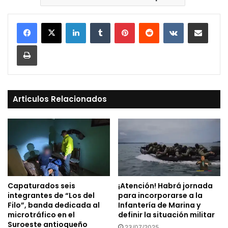
LinkedIn
Tumblr
Pinterest
Reddit
VKontakte
Compartir vía Mail
Print
Articulos Relacionados
Capaturados seis
¡Atención! Habrá jornada
integrantes de “Los del
para incorporarse a la
Filo”, banda dedicada al
Infantería de Marina y
microtráfico en el
definir la situación militar
Suroeste antioqueño
23/07/2025