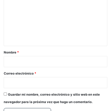
o
m
e
n
t
a
r
Nombre
*
i
o
*
Correo electrónico
*
Guardar mi nombre, correo electrónico y sitio web en este
navegador para la próxima vez que haga un comentario.