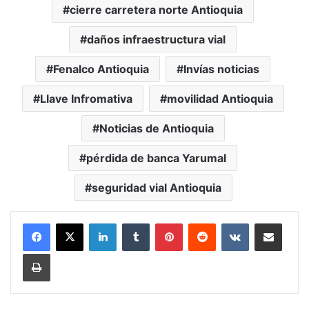
cierre carretera norte Antioquia
daños infraestructura vial
Fenalco Antioquia
Invías noticias
Llave Infromativa
movilidad Antioquia
Noticias de Antioquia
pérdida de banca Yarumal
seguridad vial Antioquia
LinkedIn
Tumblr
Pinterest
Reddit
VKontakte
Compartir vía Mail
Print