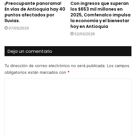
¡Preocupante panorama!
Con ingresos que superan
En vías de Antioquia hay 40
los $653 mil millones en
puntos afectados por
2025, Comfenalco impulsa
lluvias.
la economía y el bienestar
hoy en Antioquia
07/05/2025
02/05/2026
Deja un comentario
Tu dirección de correo electrónico no será publicada.
Los campos
obligatorios están marcados con
*
C
o
m
e
n
t