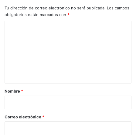
Tu dirección de correo electrónico no será publicada.
Los campos
obligatorios están marcados con
*
C
o
m
e
n
t
a
r
Nombre
*
i
o
*
Correo electrónico
*