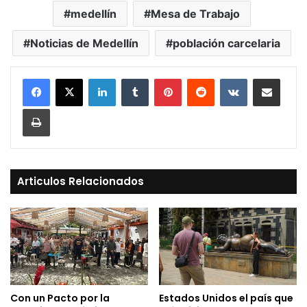
medellín
Mesa de Trabajo
Noticias de Medellín
población carcelaria
LinkedIn
Tumblr
Pinterest
Reddit
VKontakte
Compartir vía Mail
Print
Articulos Relacionados
Con un Pacto por la
Estados Unidos el país que