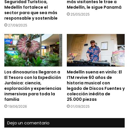
Seguridad Turística,
más visitantes le trae a
Medellín fortalece el
Medellín, le sigue Panamá
sector para que sea más
25/05/2025
responsable y sostenible
27/09/2025
Los dinosaurios llegaron a
Medellín suena en vinilo: El
El Tesoro con la Expedición
ITM revive 60 años de
Jurásica: ciencia,
historia musical con
exploración y experiencias
legado de Discos Fuentes y
inmersivas para toda la
colección inédita de
familia
25.000 piezas
19/06/2026
01/09/2025
Deja un comentario