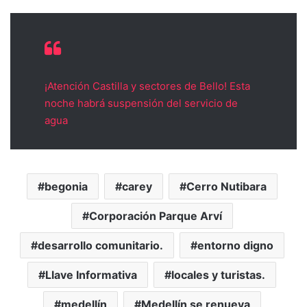
¡Atención Castilla y sectores de Bello! Esta
noche habrá suspensión del servicio de
agua
begonia
carey
Cerro Nutibara
Corporación Parque Arví
desarrollo comunitario.
entorno digno
Llave Informativa
locales y turistas.
medellín
Medellín se renueva