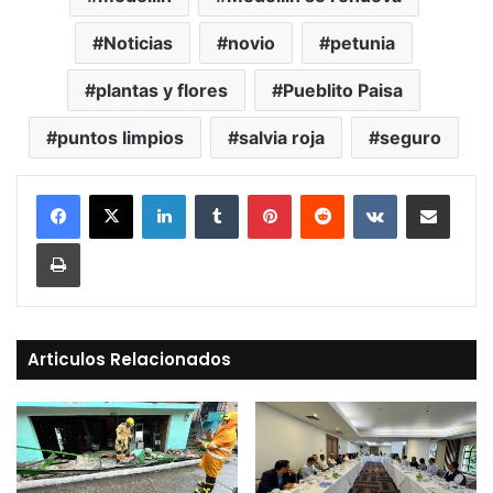
Noticias
novio
petunia
plantas y flores
Pueblito Paisa
puntos limpios
salvia roja
seguro
LinkedIn
Tumblr
Pinterest
Reddit
VKontakte
Compartir vía Mail
Print
Articulos Relacionados