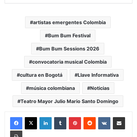
artistas emergentes Colombia
Bum Bum Festival
Bum Bum Sessions 2026
convocatoria musical Colombia
cultura en Bogotá
Llave Informativa
música colombiana
Noticias
Teatro Mayor Julio Mario Santo Domingo
LinkedIn
Tumblr
Pinterest
Reddit
VKontakte
Compartir vía Mail
Print