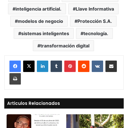
inteligencia artificial.
Llave Informativa
modelos de negocio
Protección S.A.
sistemas inteligentes
tecnología.
transformación digital
LinkedIn
Tumblr
Pinterest
Reddit
VKontakte
Compartir vía Mail
Print
Articulos Relacionados