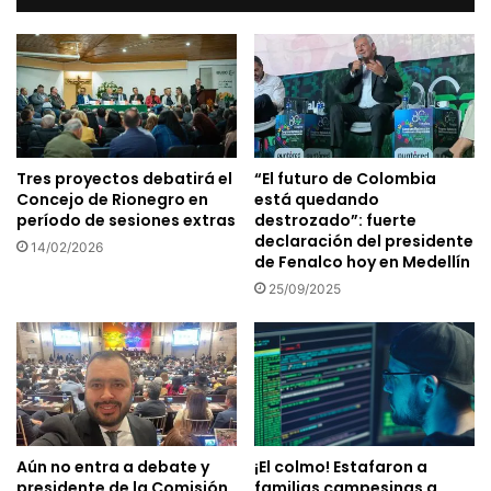
Tres proyectos debatirá el
“El futuro de Colombia
Concejo de Rionegro en
está quedando
período de sesiones extras
destrozado”: fuerte
declaración del presidente
14/02/2026
de Fenalco hoy en Medellín
25/09/2025
Aún no entra a debate y
¡El colmo! Estafaron a
presidente de la Comisión
familias campesinas a