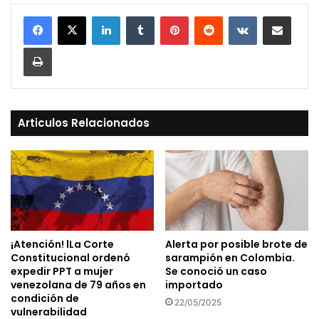
LinkedIn
Tumblr
Pinterest
Reddit
VKontakte
Compartir vía Mail
Print
Articulos Relacionados
¡Atención! lLa Corte
Alerta por posible brote de
Constitucional ordenó
sarampión en Colombia.
expedir PPT a mujer
Se conoció un caso
venezolana de 79 años en
importado
condición de
22/05/2025
vulnerabilidad