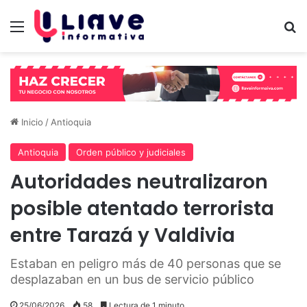
Menú
B
Inicio
/
Antioquia
Antioquia
Orden público y judiciales
Autoridades neutralizaron
posible atentado terrorista
entre Tarazá y Valdivia
Estaban en peligro más de 40 personas que se
desplazaban en un bus de servicio público
25/06/2026
58
Lectura de 1 minuto