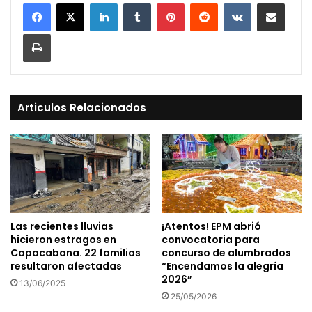
LinkedIn
Tumblr
Pinterest
Reddit
VKontakte
Compartir vía Mail
Print
Articulos Relacionados
Las recientes lluvias
¡Atentos! EPM abrió
hicieron estragos en
convocatoria para
Copacabana. 22 familias
concurso de alumbrados
resultaron afectadas
“Encendamos la alegría
2026”
13/06/2025
25/05/2026