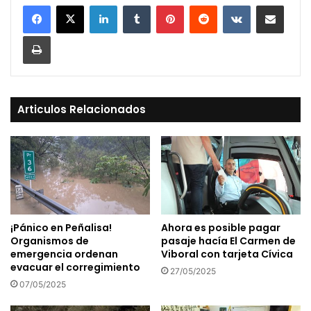
LinkedIn
Tumblr
Pinterest
Reddit
VKontakte
Compartir vía Mail
Print
Articulos Relacionados
¡Pánico en Peñalisa!
Ahora es posible pagar
Organismos de
pasaje hacía El Carmen de
emergencia ordenan
Viboral con tarjeta Cívica
evacuar el corregimiento
27/05/2025
07/05/2025