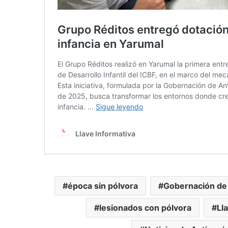
época sin pólvora
Gobernación de
lesionados con pólvora
Ll