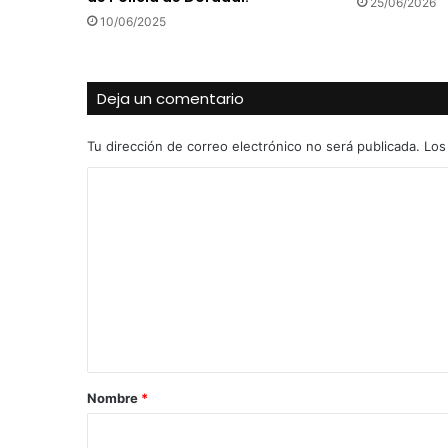
25/06/2026
10/06/2025
Deja un comentario
Tu dirección de correo electrónico no será publicada.
Los
C
o
m
e
n
t
a
r
Nombre
*
i