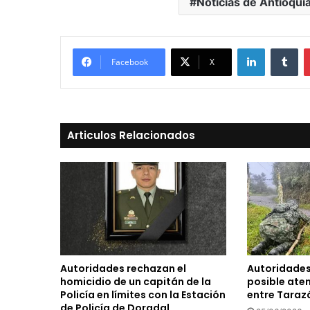
Noticias de Antioqui
LinkedIn
Tu
Facebook
X
Articulos Relacionados
Autoridades rechazan el
Autoridades
homicidio de un capitán de la
posible ate
Policía en límites con la Estación
entre Tarazá
de Policía de Doradal.