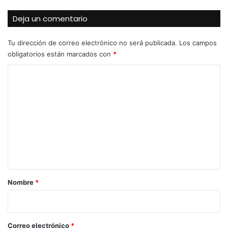
Deja un comentario
Tu dirección de correo electrónico no será publicada.
Los campos
obligatorios están marcados con
*
C
o
m
e
n
t
a
r
Nombre
*
i
o
*
Correo electrónico
*