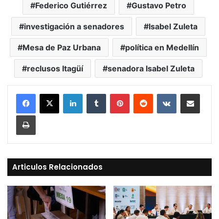
Federico Gutiérrez
Gustavo Petro
investigación a senadores
Isabel Zuleta
Mesa de Paz Urbana
política en Medellín
reclusos Itagüí
senadora Isabel Zuleta
LinkedIn
Tumblr
Pinterest
Reddit
VKontakte
Compartir vía Mail
Print
Articulos Relacionados