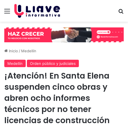
Menú
B
Inicio
/
Medellín
Medellín
Orden público y judiciales
¡Atención! En Santa Elena
suspenden cinco obras y
abren ocho informes
técnicos por no tener
licencias de construcción