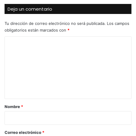
Deja un comentario
Tu dirección de correo electrónico no será publicada.
Los campos
obligatorios están marcados con
*
C
o
m
e
n
t
a
r
Nombre
*
i
o
*
Correo electrónico
*