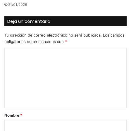
21/01/2026
Deja un comentario
Tu dirección de correo electrónico no será publicada.
Los campos
obligatorios están marcados con
*
C
o
m
e
n
t
a
r
Nombre
*
i