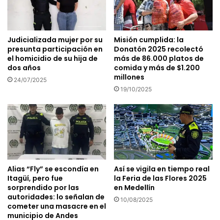
Judicializada mujer por su
Misión cumplida: la
presunta participación en
Donatón 2025 recolectó
el homicidio de su hija de
más de 86.000 platos de
dos años
comida y más de $1.200
millones
24/07/2025
19/10/2025
Alias “Fly” se escondía en
Así se vigila en tiempo real
Itagüí, pero fue
la Feria de las Flores 2025
sorprendido por las
en Medellín
autoridades: lo señalan de
10/08/2025
cometer una masacre en el
municipio de Andes