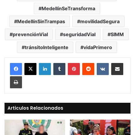
MedellínSeTransforma
MedellínSinTrampas
movilidadSegura
prevenciónVial
seguridadVial
SIMM
tránsitoInteligente
vidaPrimero
LinkedIn
Tumblr
Pinterest
Reddit
VKontakte
Compartir vía Mail
Print
Articulos Relacionados