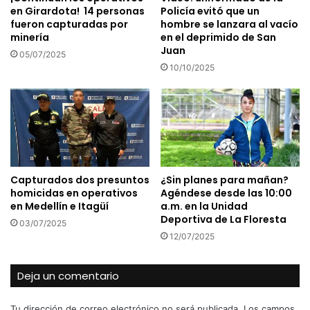
en Girardota! 14 personas
Policía evitó que un
fueron capturadas por
hombre se lanzara al vacío
minería
en el deprimido de San
Juan
05/07/2025
10/10/2025
Capturados dos presuntos
¿Sin planes para mañan?
homicidas en operativos
Agéndese desde las 10:00
en Medellín e Itagüí
a.m. en la Unidad
Deportiva de La Floresta
03/07/2025
12/07/2025
Deja un comentario
Tu dirección de correo electrónico no será publicada.
Los campos