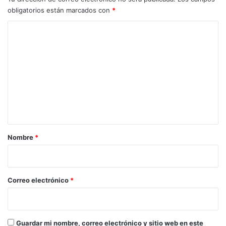
obligatorios están marcados con
*
C
o
m
e
n
t
a
r
Nombre
*
i
o
*
Correo electrónico
*
Guardar mi nombre, correo electrónico y sitio web en este