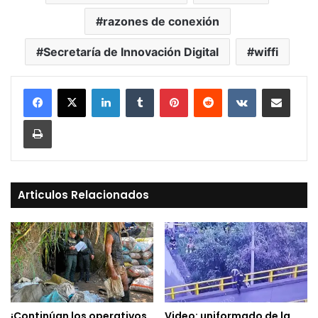
razones de conexión
Secretaría de Innovación Digital
wiffi
LinkedIn
Tumblr
Pinterest
Reddit
VKontakte
Compartir vía Mail
Print
Articulos Relacionados
¡Continúan los operativos
Video: uniformado de la