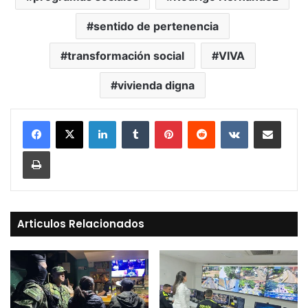
sentido de pertenencia
transformación social
VIVA
vivienda digna
LinkedIn
Tumblr
Pinterest
Reddit
VKontakte
Compartir vía Mail
Print
Articulos Relacionados