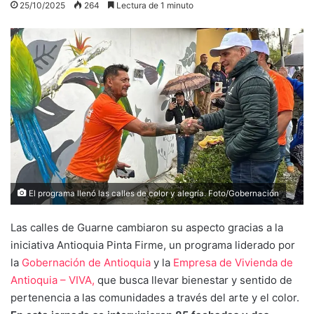
25/10/2025
264
Lectura de 1 minuto
El programa llenó las calles de color y alegría. Foto/Gobernación
Las calles de Guarne cambiaron su aspecto gracias a la
iniciativa Antioquia Pinta Firme, un programa liderado por
la
Gobernación de Antioquia
y la
Empresa de Vivienda de
Antioquia – VIVA,
que busca llevar bienestar y sentido de
pertenencia a las comunidades a través del arte y el color.