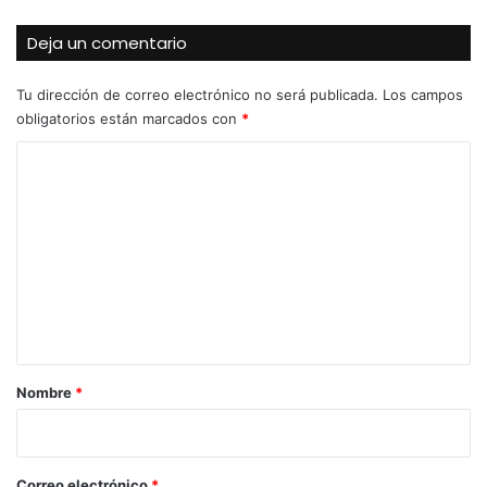
Deja un comentario
Tu dirección de correo electrónico no será publicada.
Los campos
obligatorios están marcados con
*
C
o
m
e
n
t
a
r
Nombre
*
i
o
*
Correo electrónico
*