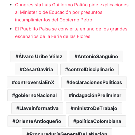
Congresista Luis Guillermo Patiño pide explicaciones
al Ministerio de Educación por presuntos
incumplimientos del Gobierno Petro
El Pueblito Paisa se convierte en uno de los grandes
escenarios de la Feria de las Flores
Álvaro Uribe Vélez
AntonioSanguino
CésarGaviria
controlDisciplinario
controversiaEnX
declaracionesPolíticas
gobiernoNacional
indagaciónPreliminar
Llaveinformativa
ministroDeTrabajo
OrienteAntioqueño
políticaColombiana
ProcuraduríaGeneralDeLaNación