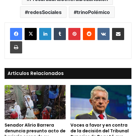
redesSociales
trinoPolémico
LinkedIn
Tumblr
Pinterest
Reddit
VKontakte
Compartir vía Mail
Print
Articulos Relacionados
Senador Alirio Barrera
Voces a favor y en contra
denuncia presunto acto de
de la decisión del Tribunal