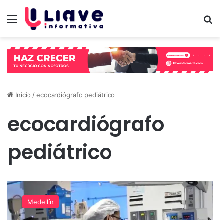
Menú
B
Inicio
/
ecocardiógrafo pediátrico
ecocardiógrafo
pediátrico
Ayuda
urgente:
Medellín
El
Hospital