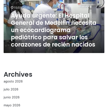
General
15/09/2025
de
Medellín
Ayuda urgente: El Hospital
necesita
General de Medellín necesita
un
un ecocardiograma
ecocardiograma
pediátrico
pediátrico para salvar los
para
corazones de recién nacidos
salvar
los
corazones
de
recién
nacidos
Archives
agosto 2026
julio 2026
junio 2026
mayo 2026