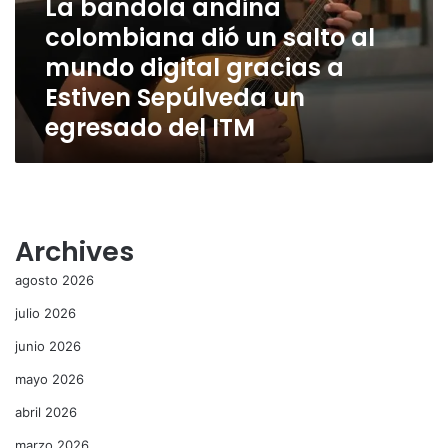
La bandola andina
al
colombiana dió un salto al
mundo
mundo digital gracias a
digital
gracias
Estiven Sepúlveda un
a
egresado del ITM
Estiven
Sepúlveda
un
egresado
del
ITM
Archives
agosto 2026
julio 2026
junio 2026
mayo 2026
abril 2026
marzo 2026