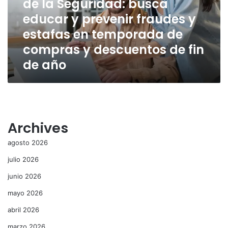
de la Seguridad: busca
busca
educar y prevenir fraudes y
educar
estafas en temporada de
y
prevenir
compras y descuentos de fin
fraudes
de año
y
estafas
en
temporada
de
compras
Archives
y
descuentos
agosto 2026
de
fin
julio 2026
de
junio 2026
año
mayo 2026
abril 2026
marzo 2026